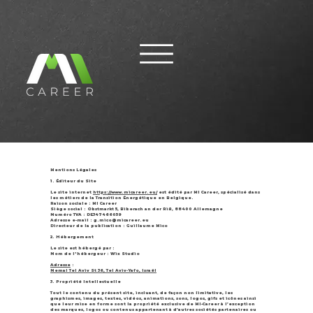
Mentions Légales
1. Éditeur du Site
Le site internet
https://www.micareer.eu/
est édité par MI Career, spécialisé dans
les métiers de la Transition Énergétique en Belgique.
Raison sociale : MI Career
Siège social : Obstmarkt 5, Biberach an der Riß, 88400 Allemagne
Numéro TVA : DE347466059
Adresse e-mail : g.mico@micareer.eu
Directeur de la publication : Guillaume Mico
2. Hébergement
Le site est hébergé par :
Nom de l'hébergeur : Wix Studio
Adresse
:
Nemal Tel Aviv St 36, Tel Aviv-Yafo, Israël
3. Propriété Intellectuelle
Tout le contenu du présent site, incluant, de façon non limitative, les
graphismes, images, textes, vidéos, animations, sons, logos, gifs et icônes ainsi
que leur mise en forme sont la propriété exclusive de MI-Career à l’exception
des marques, logos ou contenus appartenant à d’autres sociétés partenaires ou