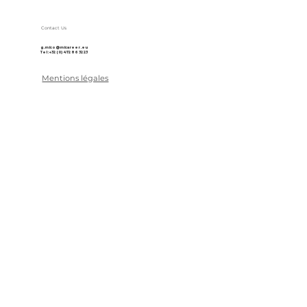
Contact Us
g.mico@micareer.eu
Tel: +32 (0) 472 86 32 23
Mentions légales